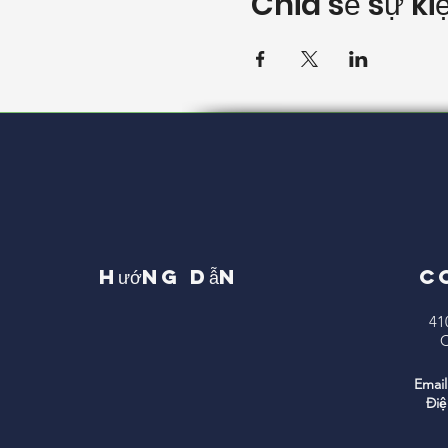
Chia sẻ sự ki
Hướng dẫn
C
41
C
Email
Điệ