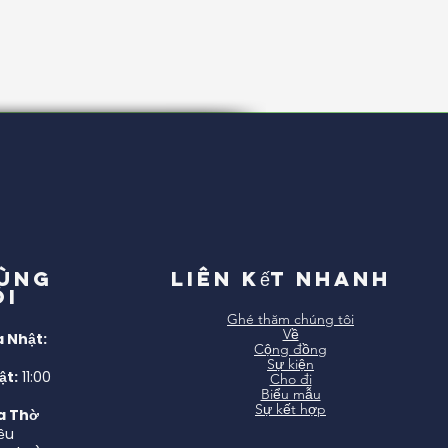
cùng
Liên kết nhanh
ôi
Ghé thăm chúng tôi
Về
 Nhật:
Cộng đồng
Sự kiện
ật:
11:00
Cho đi
Biểu mẫu
Sự kết hợp
a Thờ
ều