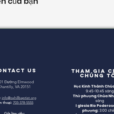
ện của bạn
ONTACT US
Tham gia 
chúng t
01 Đường Elmwood
Học Kinh Thánh Chúa
hantilly, VA 20151
9:45-10:45 sáng
Thờ phượng Chúa Nh
:
info@oxhillbaptist.org
sáng
n thoại:
703-378-5555
I
glesia Rio Poderos
phượng:
3:00 chi
Giờ làm việc: