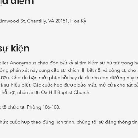
Địa điểm
Elmwood St, Chantilly, VA 20151, Hoa Kỳ
sự kiện
ics Anonymous chào đón bất kỳ ai tìm kiếm sự hỗ trợ trong hà
hông phán xét này cung cấp sự khích lệ, kết nối và công cụ ch
ượu. Cho dù bạn mới phục hồi hay đã đi trên con đường này tr
 sự hiểu biết. Các cuộc họp được bảo mật, mở cửa cho tất cả
ỗ trợ, nhân ái tại Ox Hill Baptist Church.
tổ chức tại Phòng 106-108.
ức cuộc họp theo đúng lịch trình, chúng tôi sẽ đăng thông tin