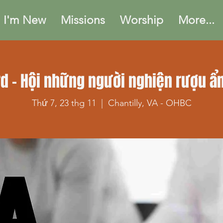
I'm New
Missions
Worship
More...
d - Hội những người nghiện rượu ẩ
Thứ 7, 23 thg 11
  |  
Chantilly, VA - OHBC