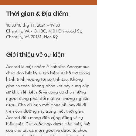
Thời gian & Địa điểm
18:30 18 thg 11, 2024 – 19:30
Chantilly, VA - OHBC, 4101 Elmwood St,
Chantilly, VA 20151, Hoa Kỳ
Giới thiệu về sự kiện
Accord là một nhóm Alcoholics Anonymous 
chào đón bất kỳ ai tìm kiếm sự hỗ trợ trong 
hành trình hướng tới sự tỉnh táo. Không 
gian an toàn, không phán xét này cung cấp 
sự khích lệ, kết nối và công cụ cho những 
người đang phải đối mặt với chứng nghiện 
rượu. Cho dù bạn mới phục hồi hay đã đi 
trên con đường này trong một thời gian, 
Accord đều mang đến cộng đồng và sự 
hiểu biết. Các cuộc họp được bảo mật, mở 
cửa cho tất cả mọi người và được tổ chức 