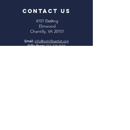
CONTACT US
4101 Đường
Elmwood
Chantilly, VA 20151
Email:
info@oxhillbaptist.org
Điện thoại:
703-378-5555
Giờ làm việc:
Thứ Hai - Thứ Sáu
9 giờ sáng - 3 giờ chiều
*Đóng cửa ăn trưa hàng ngày
từ 1-2 giờ chiều
Tham gia cùng
chúng tôi