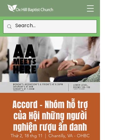
Accord - Nhóm hỗ trợ
của Hội những người
nghiện rượu ẩn danh
Thứ 2, 18 thg 11
  |  
Chantilly, VA - OHBC