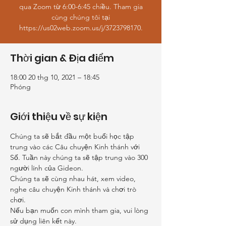
qua Zoom từ 6:00-6:45 chiều. Tham gia
cùng chúng tôi tại
https://us02web.zoom.us/j/3723798170.
Thời gian & Địa điểm
18:00 20 thg 10, 2021 – 18:45
Phóng
Giới thiệu về sự kiện
Chúng ta sẽ bắt đầu một buổi học tập 
trung vào các Câu chuyện Kinh thánh với 
Số. Tuần này chúng ta sẽ tập trung vào 300 
người lính của Gideon.
Chúng ta sẽ cùng nhau hát, xem video, 
nghe câu chuyện Kinh thánh và chơi trò 
chơi.
Nếu bạn muốn con mình tham gia, vui lòng 
sử dụng liên kết này.