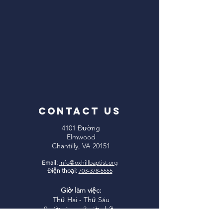
CONTACT US
4101 Đường
Elmwood
Chantilly, VA 20151
Email:
info@oxhillbaptist.org
Điện thoại:
703-378-5555
Giờ làm việc:
Thứ Hai - Thứ Sáu
9 giờ sáng - 3 giờ chiều
*Đóng cửa ăn trưa hàng ngày