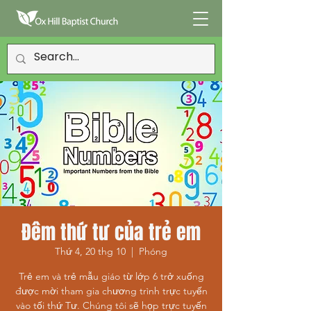
Đêm thứ tư của trẻ em
Thứ 4, 20 thg 10
  |  
Phóng
Trẻ em và trẻ mẫu giáo từ lớp 6 trở xuống
được mời tham gia chương trình trực tuyến
vào tối thứ Tư. Chúng tôi sẽ họp trực tuyến