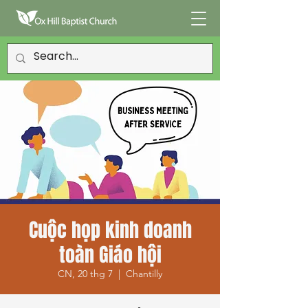
Cuộc họp kinh doanh
toàn Giáo hội
CN, 20 thg 7
  |  
Chantilly