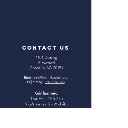
CONTACT US
4101 Đường
Elmwood
Chantilly, VA 20151
Email:
info@oxhillbaptist.org
Điện thoại:
703-378-5555
Giờ làm việc:
Thứ Hai - Thứ Sáu
9 giờ sáng - 3 giờ chiều
*Đóng cửa ăn trưa hàng ngày
từ 1-2 giờ chiều