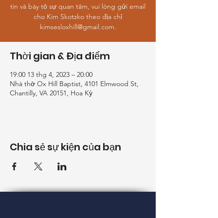
tin và bày tỏ sự quan tâm, vui lòng gửi email
cho Kim Skotzko theo địa chỉ
kimsesloxhill@gmail.com.
Thời gian & Địa điểm
19:00 13 thg 4, 2023 – 20:00
Nhà thờ Ox Hill Baptist, 4101 Elmwood St,
Chantilly, VA 20151, Hoa Kỳ
Chia sẻ sự kiện của bạn