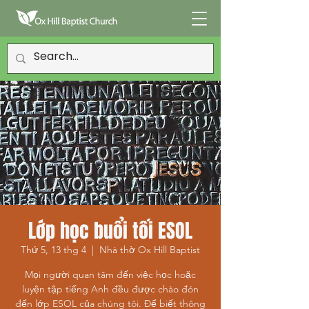
Lớp học buổi tối ESOL
Thứ 5, 13 thg 4
  |  
Nhà thờ Ox Hill Baptist
Mọi người quan tâm đến việc học hoặc
luyện tập tiếng Anh đều được chào đón
đến lớp ESOL của chúng tôi. Để biết thông