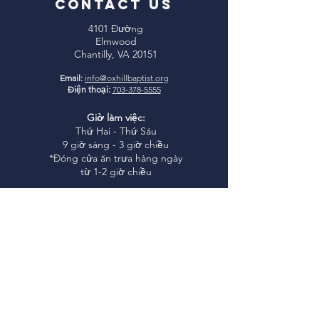
CONTACT US
4101 Đường
Elmwood
Chantilly, VA 20151
Email:
info@oxhillbaptist.org
Điện thoại:
703-378-5555
Giờ làm việc:
Thứ Hai - Thứ Sáu
9 giờ sáng - 3 giờ chiều
*Đóng cửa ăn trưa hàng ngày
từ 1-2 giờ chiều
Tham gia cùng
chúng tôi
Học Kinh Thánh Chúa Nhật: