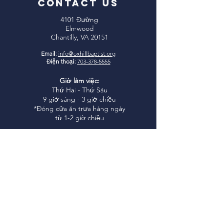
CONTACT US
4101 Đường
Elmwood
Chantilly, VA 20151
Email:
info@oxhillbaptist.org
Điện thoại:
703-378-5555
Giờ làm việc:
Thứ Hai - Thứ Sáu
9 giờ sáng - 3 giờ chiều
*Đóng cửa ăn trưa hàng ngày
từ 1-2 giờ chiều
Tham gia cùng
chúng tôi
Học Kinh Thánh Chúa Nhật: