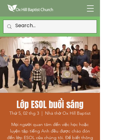
Lớp ESOL buổi sáng
Thứ 5, 02 thg 3
  |  
Nhà thờ Ox Hill Baptist
Mọi người quan tâm đến việc học hoặc
luyện tập tiếng Anh đều được chào đón
đến lớp ESOL của chúng tôi. Để biết thông