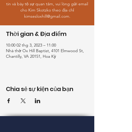
tin và bày tỏ sự quan tâm, vui lòng gửi email
cho Kim Skotzko theo địa chỉ
kimsesloxhill@gmail.com.
Thời gian & Địa điểm
10:00 02 thg 3, 2023 – 11:00
Nhà thờ Ox Hill Baptist, 4101 Elmwood St,
Chantilly, VA 20151, Hoa Kỳ
Chia sẻ sự kiện của bạn