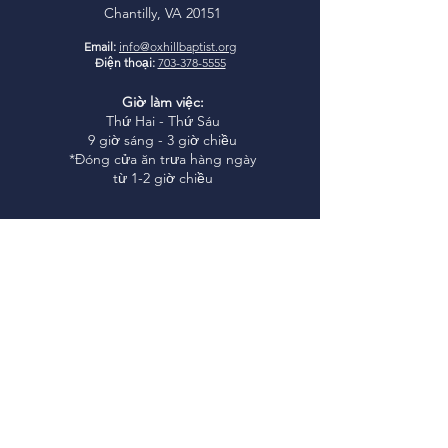
Chantilly, VA 20151
Email:
info@oxhillbaptist.org
Điện thoại:
703-378-5555
Giờ làm việc:
Thứ Hai - Thứ Sáu
9 giờ sáng - 3 giờ chiều
*Đóng cửa ăn trưa hàng ngày
từ 1-2 giờ chiều
Tham gia cùng
chúng tôi
Học Kinh Thánh Chúa Nhật:
9:45-10:45 sáng
Thờ phượng Chúa Nhật:
11:00
sáng
I
glesia Rio Poderosa Thờ