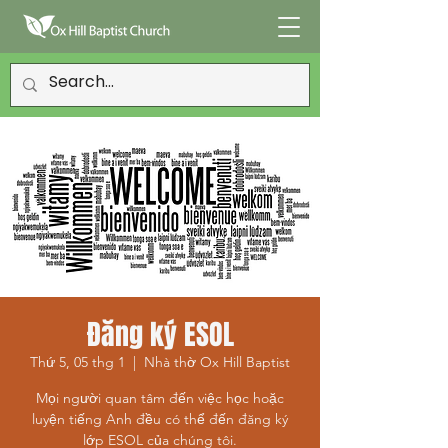
Đăng ký ESOL
Thứ 5, 05 thg 1
  |  
Nhà thờ Ox Hill Baptist
Mọi người quan tâm đến việc học hoặc
luyện tiếng Anh đều có thể đến đăng ký
lớp ESOL của chúng tôi.