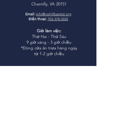
Chantilly, VA 20151
Email:
info@oxhillbaptist.org
Điện thoại:
703-378-5555
Giờ làm việc:
Thứ Hai - Thứ Sáu
9 giờ sáng - 3 giờ chiều
*Đóng cửa ăn trưa hàng ngày
từ 1-2 giờ chiều
Tham gia cùng
chúng tôi
Học Kinh Thánh Chúa Nhật:
9:45-10:45 sáng
Thờ phượng Chúa Nhật:
11:00
sáng
I
glesia Rio Poderosa Thờ