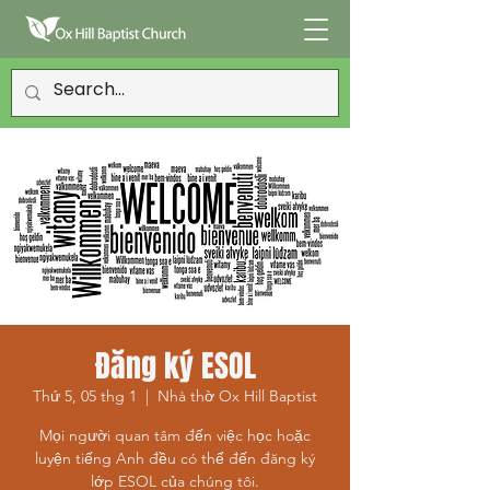
Đăng ký ESOL
Thứ 5, 05 thg 1
  |  
Nhà thờ Ox Hill Baptist
Mọi người quan tâm đến việc học hoặc
luyện tiếng Anh đều có thể đến đăng ký
lớp ESOL của chúng tôi.