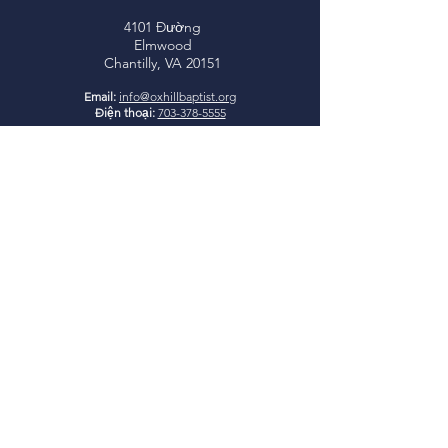
4101 Đường
Elmwood
Chantilly, VA 20151
Email:
info@oxhillbaptist.org
Điện thoại:
703-378-5555
Giờ làm việc:
Thứ Hai - Thứ Sáu
9 giờ sáng - 3 giờ chiều
*Đóng cửa ăn trưa hàng ngày
từ 1-2 giờ chiều
Tham gia cùng
chúng tôi
Học Kinh Thánh Chúa Nhật:
9:45-10:45 sáng