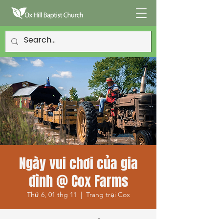
Ngày vui chơi của gia
đình @ Cox Farms
Thứ 6, 01 thg 11
  |  
Trang trại Cox