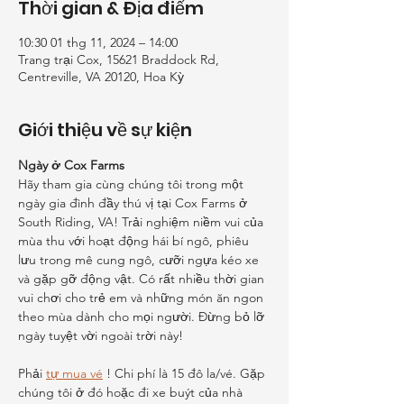
Thời gian & Địa điểm
10:30 01 thg 11, 2024 – 14:00
Trang trại Cox, 15621 Braddock Rd,
Centreville, VA 20120, Hoa Kỳ
Giới thiệu về sự kiện
Ngày ở Cox Farms
Hãy tham gia cùng chúng tôi trong một 
ngày gia đình đầy thú vị tại Cox Farms ở 
South Riding, VA! Trải nghiệm niềm vui của 
mùa thu với hoạt động hái bí ngô, phiêu 
lưu trong mê cung ngô, cưỡi ngựa kéo xe 
và gặp gỡ động vật. Có rất nhiều thời gian 
vui chơi cho trẻ em và những món ăn ngon 
theo mùa dành cho mọi người. Đừng bỏ lỡ 
ngày tuyệt vời ngoài trời này!
Phải 
tự mua vé
 ! Chi phí là 15 đô la/vé. Gặp 
chúng tôi ở đó hoặc đi xe buýt của nhà 