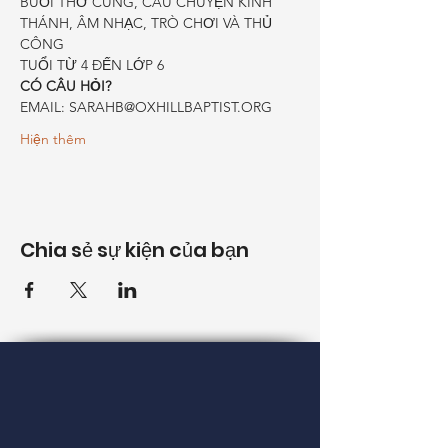
BUỔI THỜ CÚNG, CÂU CHUYỆN KINH 
THÁNH, ÂM NHẠC, TRÒ CHƠI VÀ THỦ 
CÔNG
TUỔI TỪ 4 ĐẾN LỚP 6
CÓ CÂU HỎI?
EMAIL: SARAHB@OXHILLBAPTIST.ORG
Hiện thêm
Chia sẻ sự kiện của bạn