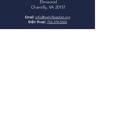
Elmwood
Chantilly, VA 20151
Email:
info@oxhillbaptist.org
Điện thoại:
703-378-5555
Giờ làm việc:
Thứ Hai - Thứ Sáu
9 giờ sáng - 3 giờ chiều
*Đóng cửa ăn trưa hàng ngày
từ 1-2 giờ chiều
Tham gia cùng
chúng tôi
Học Kinh Thánh Chúa Nhật:
9:45-10:45 sáng
Thờ phượng Chúa Nhật:
11:00
sáng