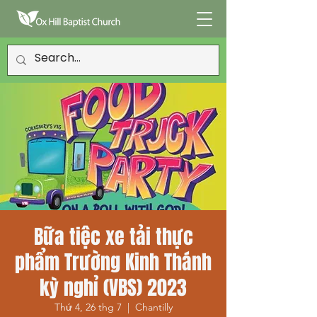
Bữa tiệc xe tải thực
phẩm Trường Kinh Thánh
kỳ nghỉ (VBS) 2023
Thứ 4, 26 thg 7
  |  
Chantilly