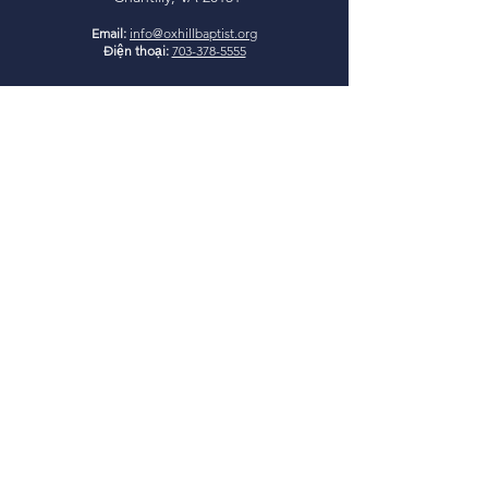
Email:
info@oxhillbaptist.org
Điện thoại:
703-378-5555
Giờ làm việc:
Thứ Hai - Thứ Sáu
9 giờ sáng - 3 giờ chiều
*Đóng cửa ăn trưa hàng ngày
từ 1-2 giờ chiều
Tham gia cùng
chúng tôi
Học Kinh Thánh Chúa Nhật:
9:45-10:45 sáng
Thờ phượng Chúa Nhật:
11:00
sáng
I
glesia Rio Poderosa Thờ
phượng:
3:00 chiều