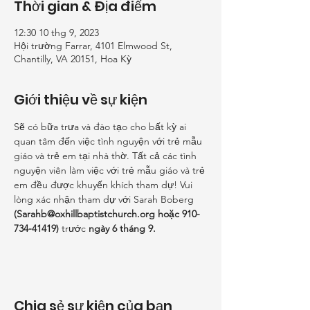
Thời gian & Địa điểm
12:30 10 thg 9, 2023
Hội trường Farrar, 4101 Elmwood St,
Chantilly, VA 20151, Hoa Kỳ
Giới thiệu về sự kiện
Sẽ có bữa trưa và đào tạo cho bất kỳ ai 
quan tâm đến việc tình nguyện với trẻ mẫu 
giáo và trẻ em tại nhà thờ. Tất cả các tình 
nguyện viên làm việc với trẻ mẫu giáo và trẻ 
em đều được khuyến khích tham dự! Vui 
lòng xác nhận tham dự với Sarah Boberg 
(Sarahb@oxhillbaptistchurch.org hoặc 910-
734-41419)
 trước 
ngày 6 tháng 9.
Chia sẻ sự kiện của bạn