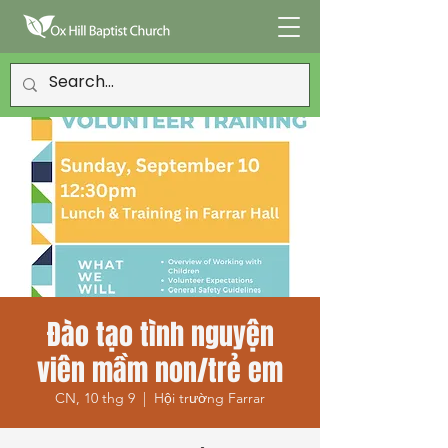
Đào tạo tình nguyện
viên mầm non/trẻ em
CN, 10 thg 9
  |  
Hội trường Farrar