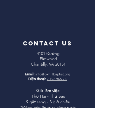
CONTACT US
4101 Đường
Elmwood
Chantilly, VA 20151
Email:
info@oxhillbaptist.org
Điện thoại:
703-378-5555
Giờ làm việc:
Thứ Hai - Thứ Sáu
9 giờ sáng - 3 giờ chiều
*Đóng cửa ăn trưa hàng ngày
từ 1-2 giờ chiều