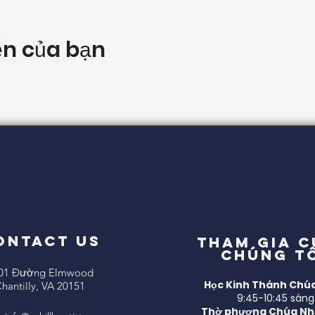
ện của bạn
ONTACT US
Tham gia 
chúng t
01 Đường Elmwood
Học Kinh Thánh Chúa
hantilly, VA 20151
9:45-10:45 sáng
Thờ phượng Chúa Nh