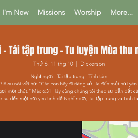
I'm New
Missions
Worship
More...
i - Tái tập trung - Tu luyện Mùa thu
Thứ 6, 11 thg 10
  |  
Dickerson
Nghỉ ngơi - Tái tập trung - Tĩnh tâm
iê-su nói với họ: “Các con hãy đi riêng với Ta đến một nơi yên 
gơi một chút.” Mác 6:31 Hãy cùng chúng tôi theo sự dẫn dắt c
ê-su đến một nơi yên tĩnh để Nghỉ ngơi, Tái tập trung và Tĩnh t