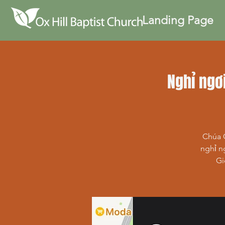
Landing Page
Nghỉ ngơ
Chúa G
nghỉ n
Gi