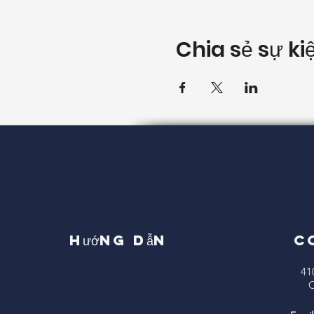
Chia sẻ sự ki
Hướng dẫn
C
41
C