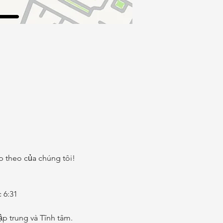
p theo của chúng tôi!
 6:31
p trung và Tĩnh tâm.