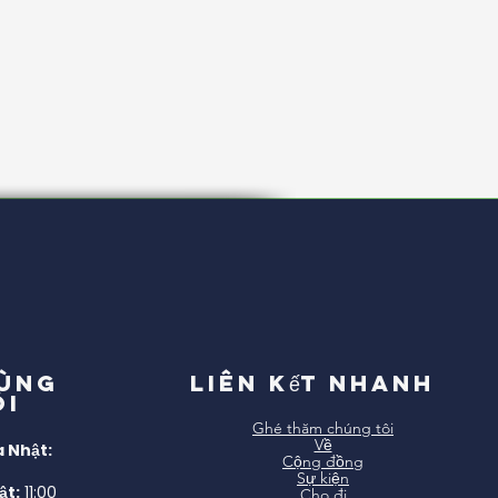
cùng
Liên kết nhanh
ôi
Ghé thăm chúng tôi
Về
 Nhật:
Cộng đồng
Sự kiện
ật:
11:00
Cho đi