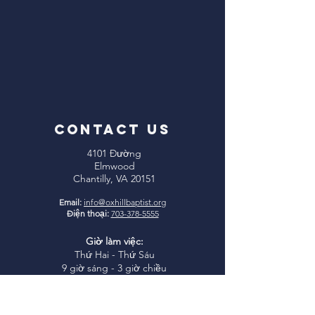
CONTACT US
4101 Đường
Elmwood
Chantilly, VA 20151
Email:
info@oxhillbaptist.org
Điện thoại:
703-378-5555
Giờ làm việc:
Thứ Hai - Thứ Sáu
9 giờ sáng - 3 giờ chiều
*Đóng cửa ăn trưa hàng ngày
từ 1-2 giờ chiều