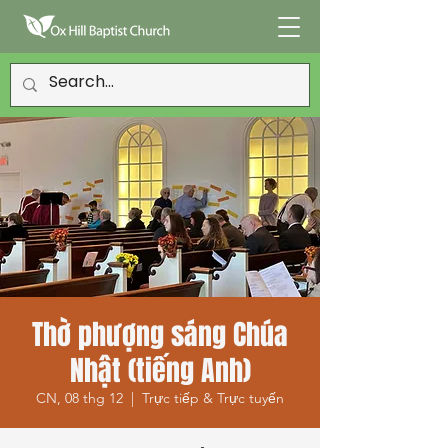
Thờ phượng sáng Chúa
Nhật (tiếng Anh)
CN, 08 thg 12
  |  
Trực tiếp & Trực tuyến