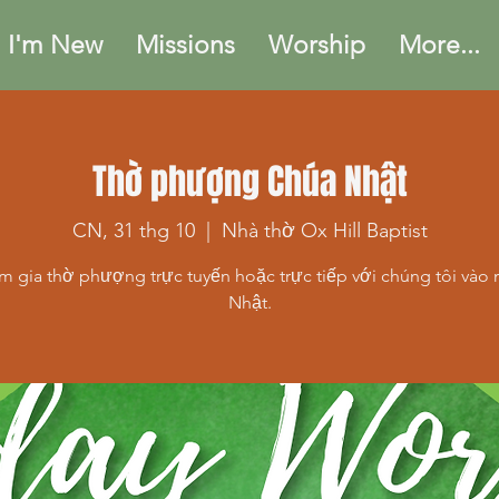
I'm New
Missions
Worship
More...
Thờ phượng Chúa Nhật
CN, 31 thg 10
  |  
Nhà thờ Ox Hill Baptist
m gia thờ phượng trực tuyến hoặc trực tiếp với chúng tôi vào
Nhật.