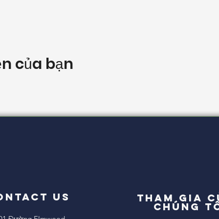
ện của bạn
ONTACT US
Tham gia 
chúng t
01 Đường Elmwood