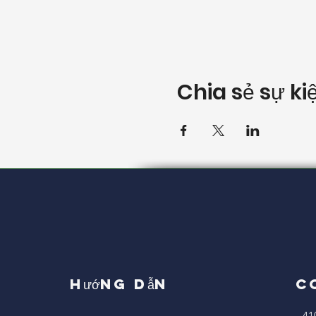
Chia sẻ sự ki
Hướng dẫn
C
41