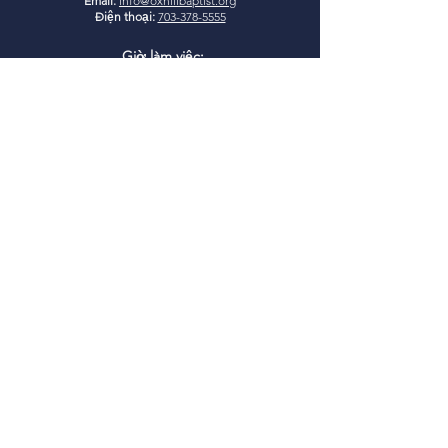
Email:
info@oxhillbaptist.org
Điện thoại:
703-378-5555
Giờ làm việc:
Thứ Hai - Thứ Sáu
9 giờ sáng - 3 giờ chiều
*Đóng cửa ăn trưa hàng ngày
từ 1-2 giờ chiều
Tham gia cùng
chúng tôi
Học Kinh Thánh Chúa Nhật:
9:45-10:45 sáng
Thờ phượng Chúa Nhật:
11:00
sáng
I
glesia Rio Poderosa Thờ
phượng:
3:00 chiều
(Dịch vụ tiếng Tây Ban Nha)