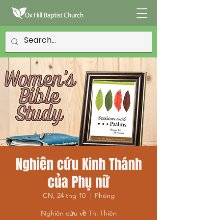
Nghiên cứu Kinh Thánh
của Phụ nữ
CN, 24 thg 10
  |  
Phóng
Nghiên cứu về Thi Thiên