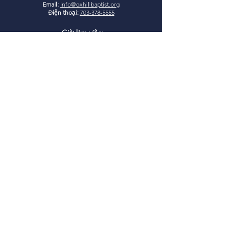
Email:
info@oxhillbaptist.org
Điện thoại:
703-378-5555
Giờ làm việc:
Thứ Hai - Thứ Sáu
9 giờ sáng - 3 giờ chiều
*Đóng cửa ăn trưa hàng ngày
từ 1-2 giờ chiều
Tham gia cùng
chúng tôi
Học Kinh Thánh Chúa Nhật:
9:45-10:45 sáng
Thờ phượng Chúa Nhật:
11:00
sáng
I
glesia Rio Poderosa Thờ
phượng:
3:00 chiều
(Dịch vụ tiếng Tây Ban Nha)